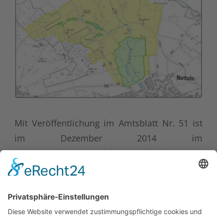
Mit Veröffentlichung im Amtsblatt Nr. 51 ist
im Dezember 2014 im
Wassergewinnungsgebiet Nottuln das neue
Wasserschutzgebiet mit einer Geltungsdauer
von 40 Jahren festgesetzt worden. Vom Büro
Aquanta Hydrogeologie wurden im Auftrag
der Gemeindewerke Nottuln die